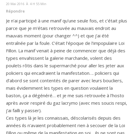
20 Mai 2016 À 4 H 55 Min
Répondre
Je n’ai participé à une manif qu’une seule fois, et c’était plus
parce que je m’étais retrouvée au mauvais endroit au
mauvais moment (pour changer ^^) et que j’ai été
entraînée par la foule. C’était l’époque de l’impopulaire Loi
Fillon. La manif venait à peine de commencer que déjà des
types envahissent la galerie marchande, volent des
poulets rôtis dans le supermarché pour aller les jeter aux
policiers qui encadraient la manifestation…. policiers qui
d’abord se sont contentés de parer avec leurs boucliers,
mais évidemment les types en question voulaient la
baston, ça a dégénéré… et je me suis retrouvée à l’hosto
après avoir respiré du gaz lacrymo (avec mes soucis respi,
j’ai failli y passer).
Ces types là je les connaissais, déscolarisés depuis des
années ils n’avaient probablement rien à secouer de la Loi
Fillon ou même de la manifestation en soi… ils ne sont pas