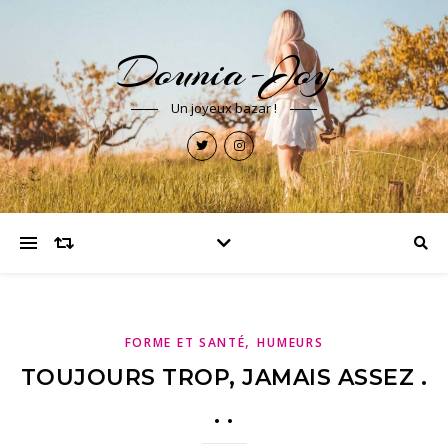
Dounia-Joy
Un joyeux bazar !
,
FORME ET SANTÉ
HUMEURS
TOUJOURS TROP, JAMAIS ASSEZ .
. .