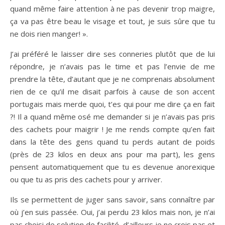
quand même faire attention à ne pas devenir trop maigre,
ça va pas être beau le visage et tout, je suis sûre que tu
ne dois rien manger! ».
J’ai préféré le laisser dire ses conneries plutôt que de lui
répondre, je n’avais pas le time et pas l’envie de me
prendre la tête, d’autant que je ne comprenais absolument
rien de ce qu’il me disait parfois à cause de son accent
portugais mais merde quoi, t’es qui pour me dire ça en fait
?! Il a quand même osé me demander si je n’avais pas pris
des cachets pour maigrir ! Je me rends compte qu’en fait
dans la tête des gens quand tu perds autant de poids
(près de 23 kilos en deux ans pour ma part), les gens
pensent automatiquement que tu es devenue anorexique
ou que tu as pris des cachets pour y arriver.
Ils se permettent de juger sans savoir, sans connaître par
où j’en suis passée. Oui, j’ai perdu 23 kilos mais non, je n’ai
pas choisi de solution de facilité, d’ailleurs je ne crois pas et