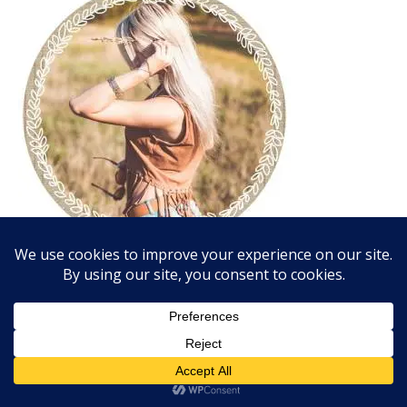
Bretonne, la trentaine passée. Écrivain à ses heures
perdues. Amatrice de séries TV et dévoreuse de livres en
tous genres. A la recherche du bonheur. Une blogueuse
"humeurs", au gré de ses coups de gueule et coups de
cœur !