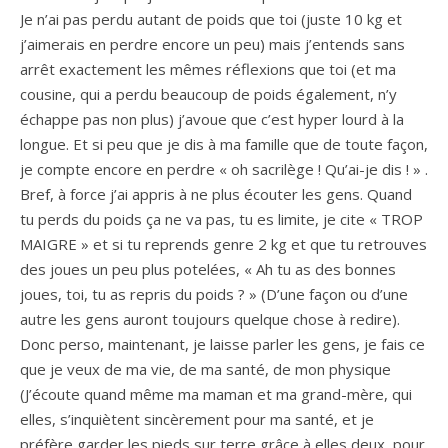
Je n’ai pas perdu autant de poids que toi (juste 10 kg et
j’aimerais en perdre encore un peu) mais j’entends sans
arrêt exactement les mêmes réflexions que toi (et ma
cousine, qui a perdu beaucoup de poids également, n’y
échappe pas non plus) j’avoue que c’est hyper lourd à la
longue. Et si peu que je dis à ma famille que de toute façon,
je compte encore en perdre « oh sacrilège ! Qu’ai-je dis ! » .
Bref, à force j’ai appris à ne plus écouter les gens. Quand
tu perds du poids ça ne va pas, tu es limite, je cite « TROP
MAIGRE » et si tu reprends genre 2 kg et que tu retrouves
des joues un peu plus potelées, « Ah tu as des bonnes
joues, toi, tu as repris du poids ? » (D’une façon ou d’une
autre les gens auront toujours quelque chose à redire).
Donc perso, maintenant, je laisse parler les gens, je fais ce
que je veux de ma vie, de ma santé, de mon physique
(J’écoute quand même ma maman et ma grand-mère, qui
elles, s’inquiètent sincèrement pour ma santé, et je
préfère garder les pieds sur terre grâce à elles deux, pour