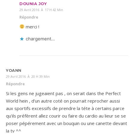
DOUNIA JOY
29 Avril 2016 À 17 H 42 Min
Répondre
merci !
chargement…
YOANN
29 Avril 2016 À 20 H 39 Min
Répondre
Si les gens ne jugeaient pas , on serait dans the Perfect
World hein , d’un autre coté on pourrait reprocher aussi
aux sportifs excessifs de prendre la téte à certains parce
qu’ils préfèrent allez courir ou faire du cardio au lieur se se
poser pépérement avec un bouquin ou une canette devant
la tv ^^